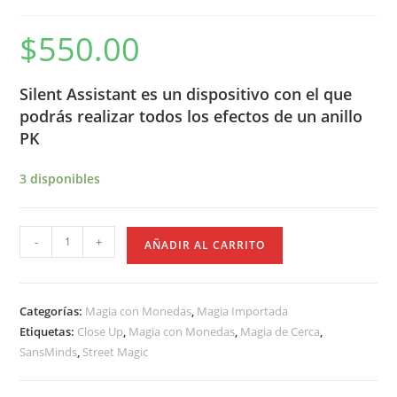
$
550.00
Silent Assistant es un dispositivo con el que
podrás realizar todos los efectos de un anillo
PK
3 disponibles
A
-
+
AÑADIR AL CARRITO
Silent
Assitant
by
Categorías:
Magia con Monedas
,
Magia Importada
SansMinds
Etiquetas:
Close Up
,
Magia con Monedas
,
Magia de Cerca
,
(eco.
SansMinds
,
Street Magic
ver.)
cantidad