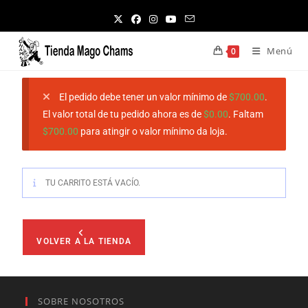
Menú
0
El pedido debe tener un valor mínimo de
$
700.00
.
El valor total de tu pedido ahora es de
$
0.00
. Faltam
$
700.00
para atingir o valor mínimo da loja.
TU CARRITO ESTÁ VACÍO.
VOLVER A LA TIENDA
SOBRE NOSOTROS