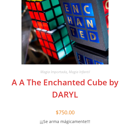
Magia Importada
,
Magia Infantil
A A The Enchanted Cube by
DARYL
$
750.00
¡¡¡Se arma mágicamente!!!