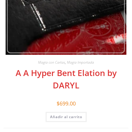
Magia con Cartas
,
Magia Importada
A A Hyper Bent Elation by
DARYL
$
699.00
Añadir al carrito