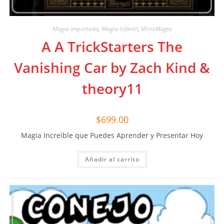
Magia Importada
,
Magia Infantil
,
MicroMagia
A A TrickStarters The
Vanishing Car by Zach Kind &
theory11
$
699.00
Magia Increíble que Puedes Aprender y Presentar Hoy
Añadir al carrito