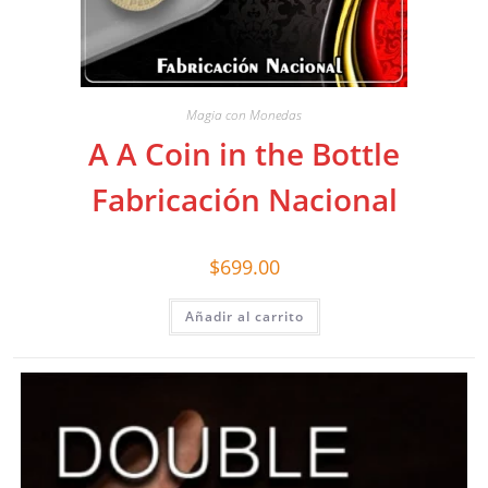
Magia con Monedas
A A Coin in the Bottle
Fabricación Nacional
$
699.00
Añadir al carrito