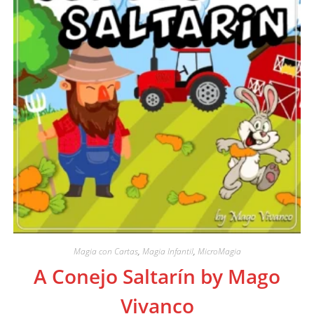
Magia con Cartas
,
Magia Infantil
,
MicroMagia
A Conejo Saltarín by Mago
Vivanco