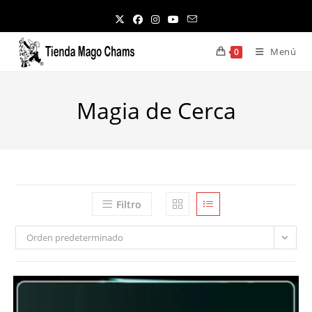
Ir
al
contenido
Menú
0
Magia de Cerca
Filtro
Orden predeterminado