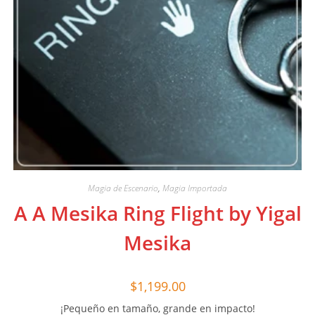
Magia de Escenario
,
Magia Importada
A A Mesika Ring Flight by Yigal
Mesika
$
1,199.00
¡Pequeño en tamaño, grande en impacto!