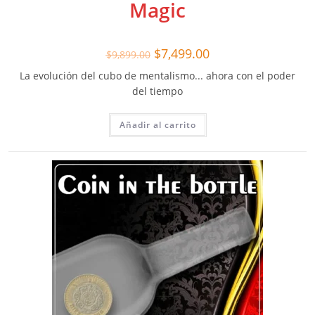
Magic
El
El
$
7,499.00
$
9,899.00
precio
precio
original
actual
La evolución del cubo de mentalismo... ahora con el poder
era:
es:
$9,899.00.
$7,499.00.
del tiempo
Añadir al carrito