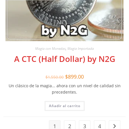
Magia con Monedas
,
Magia Importada
A CTC (Half Dollar) by N2G
El
El
$
899.00
$
1,550.00
precio
precio
original
actual
Un clásico de la magia... ahora con un nivel de calidad sin
era:
es:
$1,550.00.
$899.00.
precedentes.
Añadir al carrito
1
2
3
4