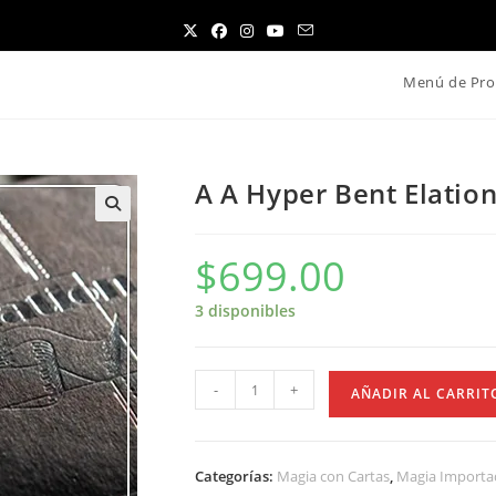
Menú de Pro
A A Hyper Bent Elatio
$
699.00
3 disponibles
A
-
+
AÑADIR AL CARRIT
A
Hyper
Bent
Categorías:
Magia con Cartas
,
Magia Importa
Elation