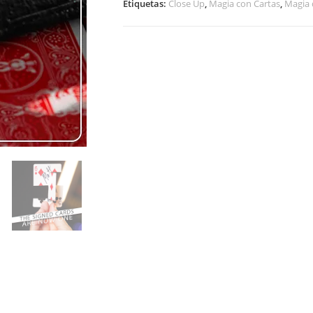
Etiquetas:
Close Up
,
Magia con Cartas
,
Magia 
by
DARYL
cantidad