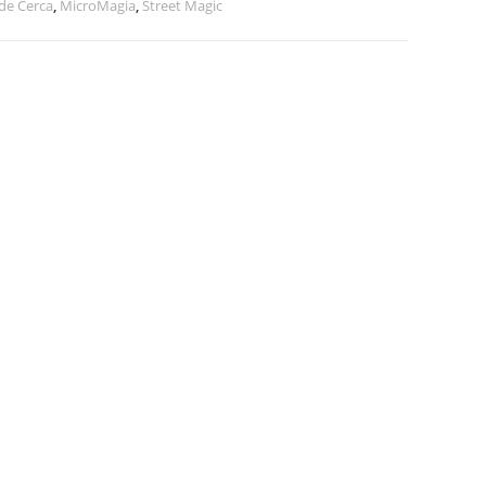
de Cerca
,
MicroMagia
,
Street Magic