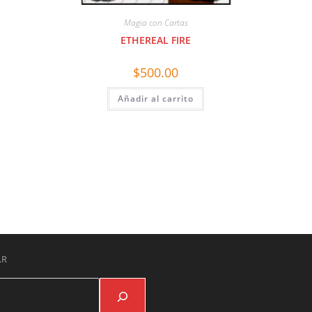
Magia con Cartas
ETHEREAL FIRE
$
500.00
Añadir al carrito
AR
Buscar