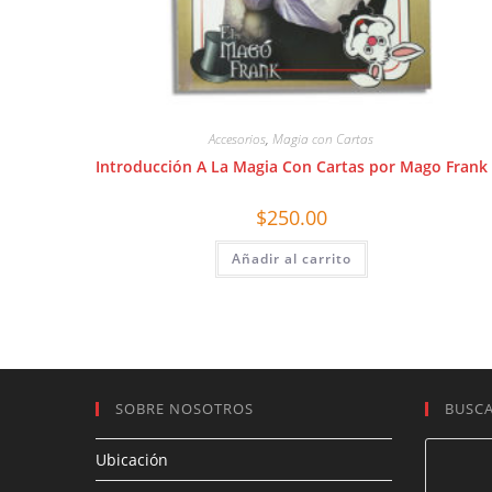
Accesorios
,
Magia con Cartas
Introducción A La Magia Con Cartas por Mago Frank
$
250.00
Añadir al carrito
SOBRE NOSOTROS
BUSC
Ubicación