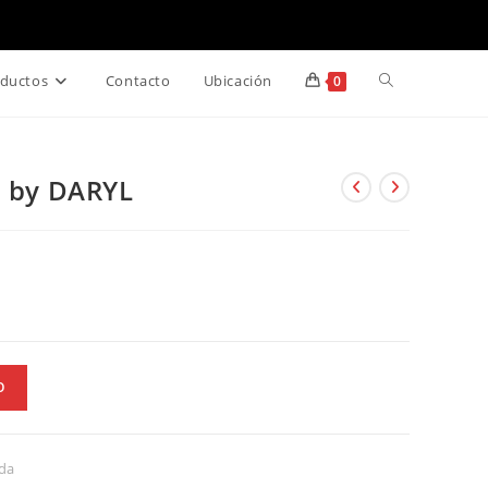
Alternar
ductos
Contacto
Ubicación
0
búsqueda
n by DARYL
de
la
web
O
da