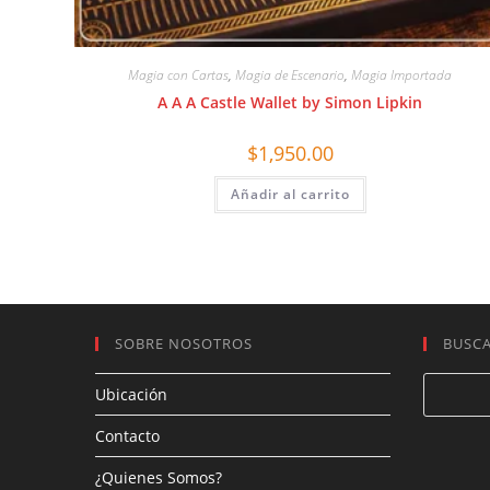
Magia con Cartas
,
Magia de Escenario
,
Magia Importada
A A A Castle Wallet by Simon Lipkin
$
1,950.00
Añadir al carrito
SOBRE NOSOTROS
BUSC
Ubicación
Contacto
¿Quienes Somos?