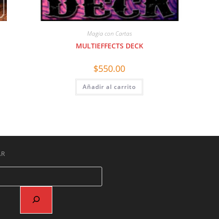
Magia con Cartas
MULTIEFFECTS DECK
$
550.00
Añadir al carrito
AR