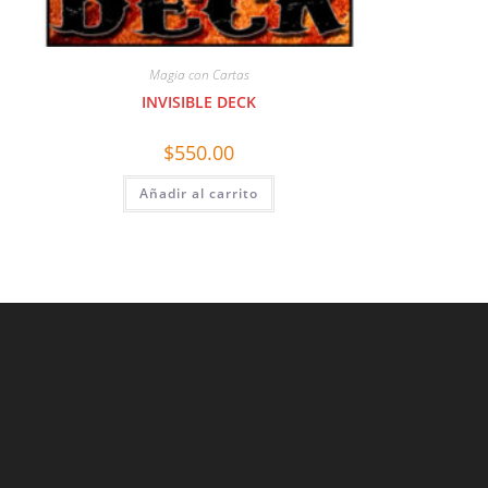
Magia con Cartas
INVISIBLE DECK
$
550.00
Añadir al carrito