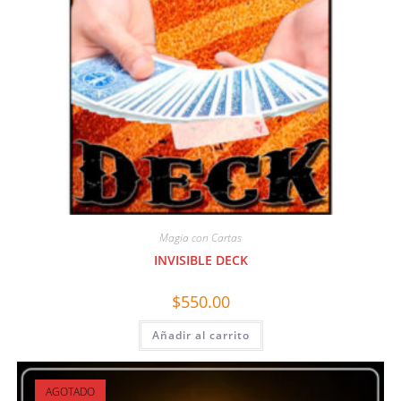
Magia con Cartas
INVISIBLE DECK
$
550.00
Añadir al carrito
AGOTADO