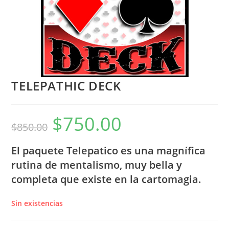
TELEPATHIC DECK
$
750.00
El
El
$
850.00
precio
precio
original
actual
era:
es:
$850.00.
$750.00.
El paquete Telepatico es una magnífica
rutina de mentalismo, muy bella y
completa que existe en la cartomagia.
Sin existencias