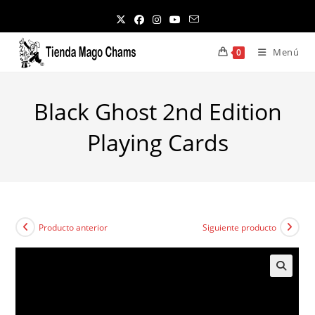
Ir
al
contenido
Menú
0
Black Ghost 2nd Edition
Playing Cards
Producto anterior
Siguiente producto