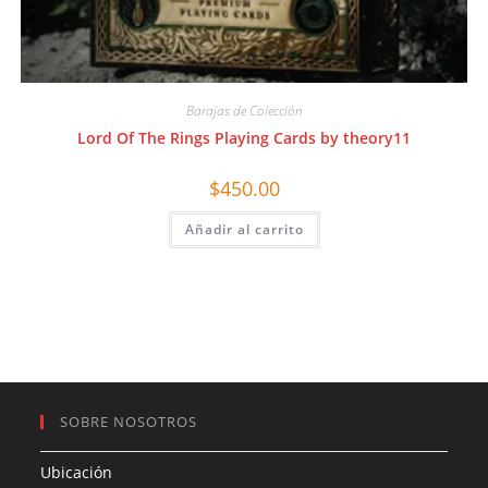
Barajas de Colección
Lord Of The Rings Playing Cards by theory11
$
450.00
Añadir al carrito
SOBRE NOSOTROS
Ubicación