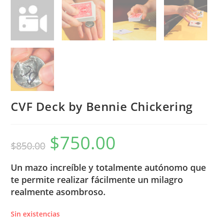
CVF Deck by Bennie Chickering
$
750.00
El
El
$
850.00
precio
precio
original
actual
era:
es:
$850.00.
$750.00.
Un mazo increíble y totalmente autónomo que
te permite realizar fácilmente un milagro
realmente asombroso.
Sin existencias