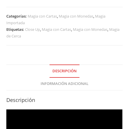
Categorías:
Magia con Cartas
,
Magia con Monedas
,
Magia
Importada
Etiquetas:
Close Up
,
Magia con Cartas
,
Magia con Monedas
,
Magia
de Cerca
DESCRIPCIÓN
INFORMACIÓN ADICIONAL
Descripción