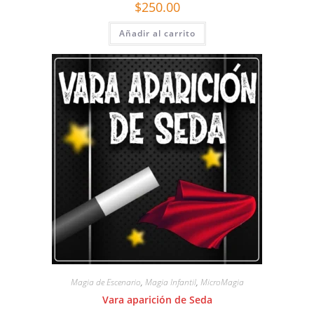
$
250.00
Añadir al carrito
Magia de Escenario
,
Magia Infantil
,
MicroMagia
Vara aparición de Seda