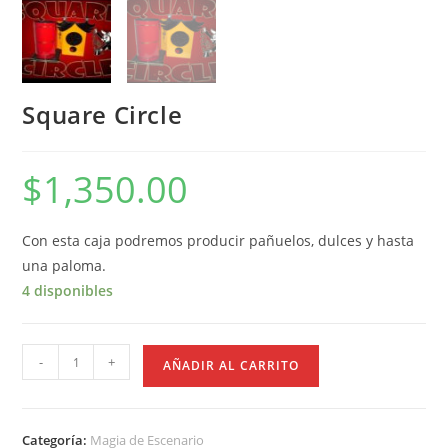
Square Circle
$
1,350.00
Con esta caja podremos producir pañuelos, dulces y hasta
una paloma.
4 disponibles
Square
-
+
AÑADIR AL CARRITO
Circle
cantidad
Categoría:
Magia de Escenario