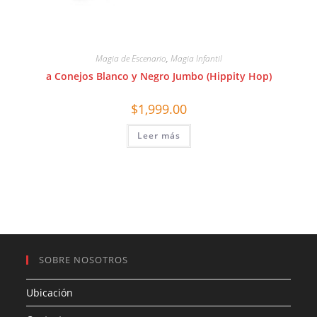
Magia de Escenario
,
Magia Infantil
a Conejos Blanco y Negro Jumbo (Hippity Hop)
$
1,999.00
Leer más
SOBRE NOSOTROS
Ubicación