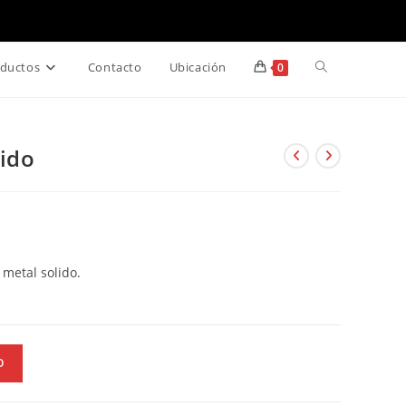
Alternar
ductos
Contacto
Ubicación
0
búsqueda
lido
de
la
web
 metal solido.
O