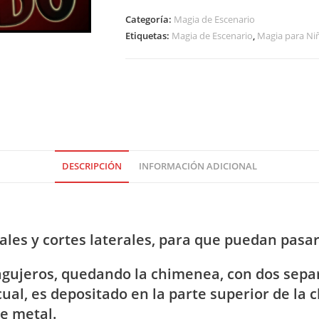
del
Categoría:
Magia de Escenario
Solido
Etiquetas:
Magia de Escenario
,
Magia para Ni
cantidad
DESCRIPCIÓN
INFORMACIÓN ADICIONAL
ales y cortes laterales, para que puedan pasa
 agujeros, quedando la chimenea, con dos sepa
cual, es depositado en la parte superior de la
de metal.