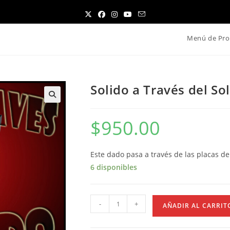
Menú de Pro
Solido a Través del So
$
950.00
Este dado pasa a través de las placas de
6 disponibles
Solido
-
+
AÑADIR AL CARRIT
a
Través