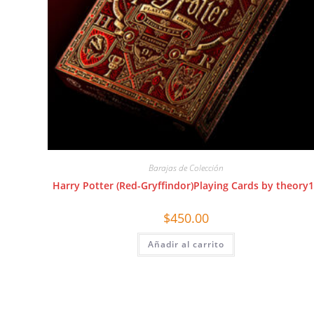
Barajas de Colección
Harry Potter (Red-Gryffindor)Playing Cards by theory
$
450.00
Añadir al carrito