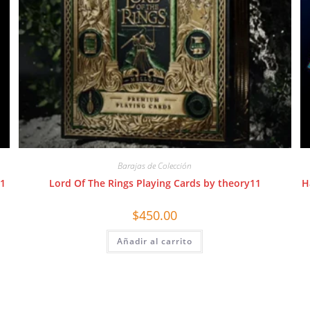
Barajas de Colección
11
Lord Of The Rings Playing Cards by theory11
H
$
450.00
Añadir al carrito