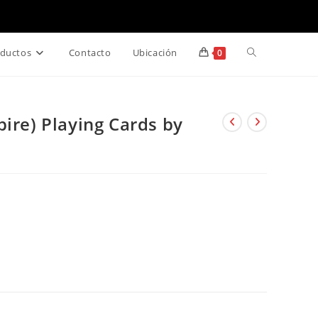
Alternar
ductos
Contacto
Ubicación
0
búsqueda
ire) Playing Cards by
de
la
web