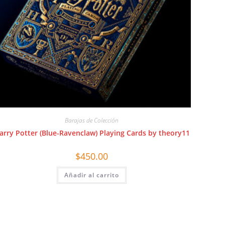
Barajas de Colección
arry Potter (Blue-Ravenclaw) Playing Cards by theory11
$
450.00
Añadir al carrito