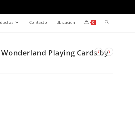
Alternar
ductos
Contacto
Ubicación
0
búsqueda
in Wonderland Playing Cards by
de
la
web