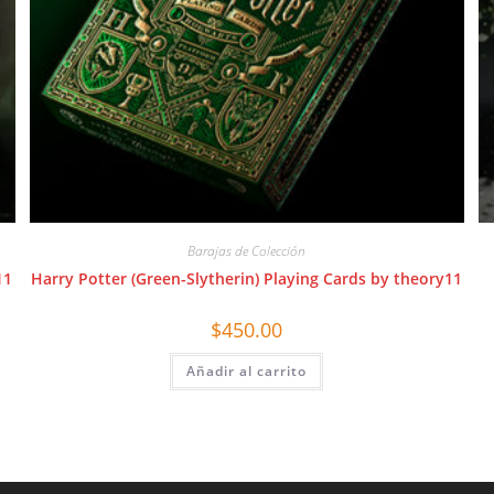
Barajas de Colección
11
Harry Potter (Green-Slytherin) Playing Cards by theory11
$
450.00
Añadir al carrito