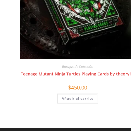
Barajas de Colección
Teenage Mutant Ninja Turtles Playing Cards by theory
$
450.00
Añadir al carrito