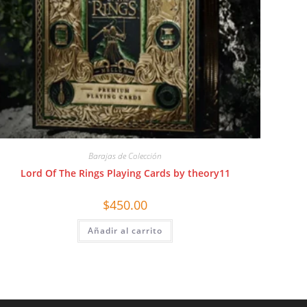
Barajas de Colección
Lord Of The Rings Playing Cards by theory11
$
450.00
Añadir al carrito