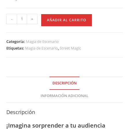
A
-
+
AÑADIR AL CARRITO
Aparición
de
Cigarros
Categoría:
Magia de Escenario
cantidad
Etiquetas:
Magia de Escenario
,
Street Magic
DESCRIPCIÓN
INFORMACIÓN ADICIONAL
Descripción
¡Imagina sorprender a tu audiencia