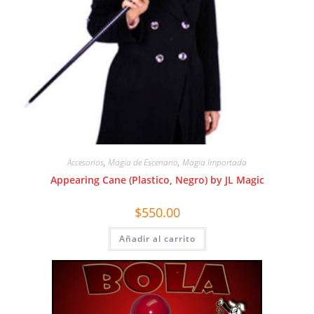
Accesorios
,
Magia de Escenario
,
Magia Importada
Appearing Cane (Plastico, Negro) by JL Magic
$
550.00
Añadir al carrito