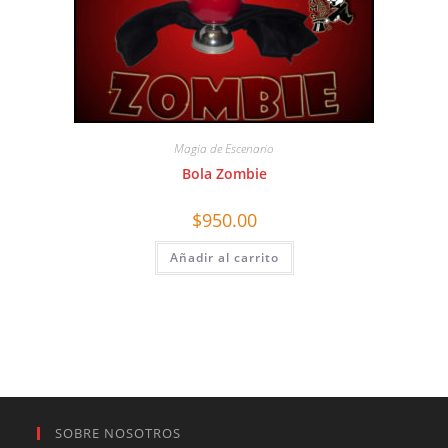
Magia de Escenario
Bola Zombie
$
950.00
Añadir al carrito
SOBRE NOSOTROS