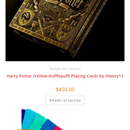
Barajas de Colección
Harry Potter (Yellow-Hufflepuff) Playing Cards by theory11
$
450.00
Añadir al carrito