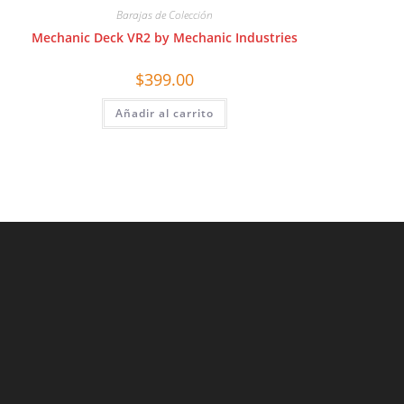
Barajas de Colección
Mechanic Deck VR2 by Mechanic Industries
$
399.00
Añadir al carrito