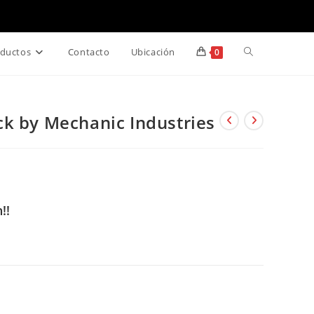
Alternar
ductos
Contacto
Ubicación
0
búsqueda
k by Mechanic Industries
de
la
web
!!