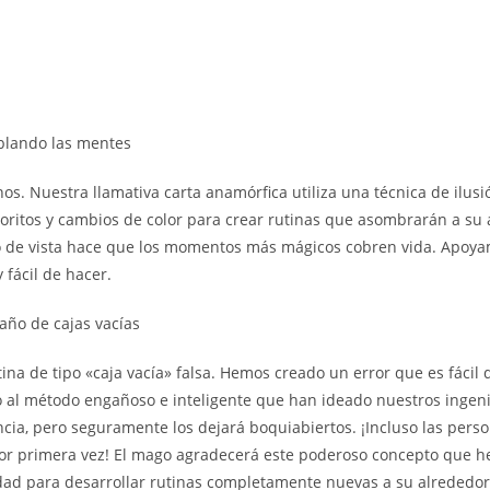
oblando las mentes
s. Nuestra llamativa carta anamórfica utiliza una técnica de ilus
oritos y cambios de color para crear rutinas que asombrarán a s
o de vista hace que los momentos más mágicos cobren vida. Apoyam
fácil de hacer.
año de cajas vacías
na de tipo «caja vacía» falsa. Hemos creado un error que es fácil 
l método engañoso e inteligente que han ideado nuestros ingenier
cia, pero seguramente los dejará boquiabiertos. ¡Incluso las per
por primera vez! El mago agradecerá este poderoso concepto que 
vidad para desarrollar rutinas completamente nuevas a su alreded