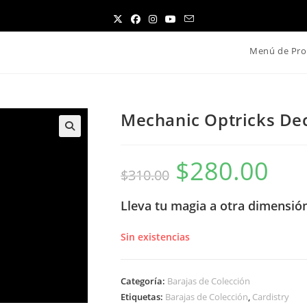
Menú de Pro
Mechanic Optricks Dec
$
280.00
El
El
$
310.00
precio
precio
original
actual
era:
es:
$310.00.
$280.00.
Lleva tu magia a otra dimensión
Sin existencias
Categoría:
Barajas de Colección
Etiquetas:
Barajas de Colección
,
Cardistry