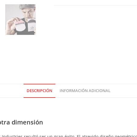
DESCRIPCIÓN
INFORMACIÓN ADICIONAL
 otra dimensión
Industries resultó ser un gran éxito. El atrevido diseño geométric