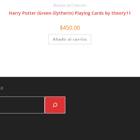
Barajas de Colección
Harry Potter (Green-Slytherin) Playing Cards by theory11
$
450.00
Añadir al carrito
AR
Buscar