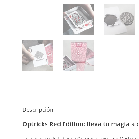
Descripción
Optricks Red Edition: lleva tu magia a
La animación de la baraja Optricks original de Mechanic 