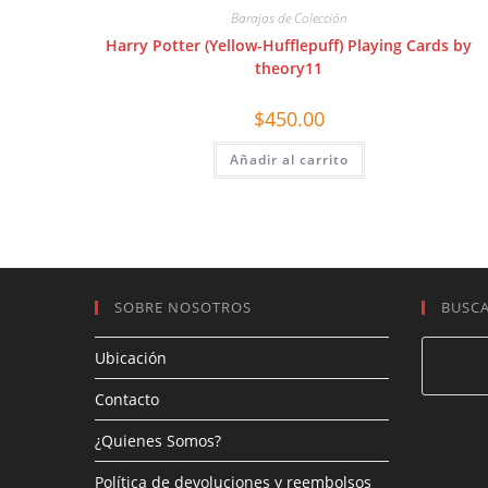
Barajas de Colección
Harry Potter (Yellow-Hufflepuff) Playing Cards by
theory11
$
450.00
Añadir al carrito
SOBRE NOSOTROS
BUSC
Ubicación
Contacto
¿Quienes Somos?
Política de devoluciones y reembolsos