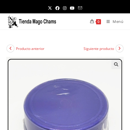
Ir
al
contenido
Menú
0
Producto anterior
Siguiente producto