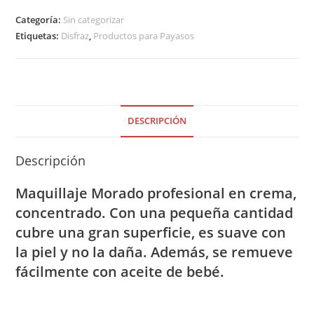
de
Categoría:
Sin categorizar
Crema
Etiquetas:
Disfraz
,
Productos para Payasos
cantidad
DESCRIPCIÓN
Descripción
Maquillaje Morado profesional en crema,
concentrado. Con una pequeña cantidad
cubre una gran superficie, es suave con
la piel y no la daña. Además, se remueve
fácilmente con aceite de bebé.