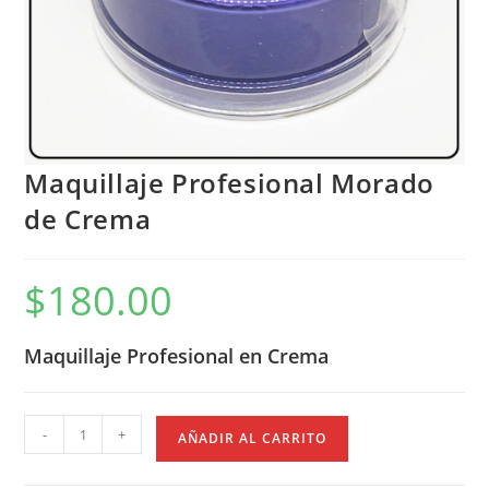
Maquillaje Profesional Morado
de Crema
$
180.00
Maquillaje Profesional en Crema
Maquillaje
-
+
AÑADIR AL CARRITO
Profesional
Morado