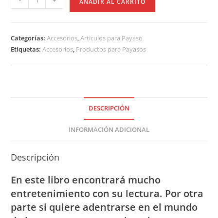
-
+
AÑADIR AL CARRITO
Mascara
del
Payaso
Categorías:
Accesorios
,
Articulos para Payaso
por
Etiquetas:
Accesorios
,
Productos para Payasos
Rodolfo
C.
de
la
Torre
DESCRIPCIÓN
cantidad
INFORMACIÓN ADICIONAL
Descripción
En este libro encontrará mucho
entretenimiento con su lectura. Por otra
parte si quiere adentrarse en el mundo