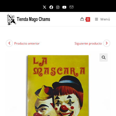
Ir
al
contenido
Menú
0
Producto anterior
Siguiente producto