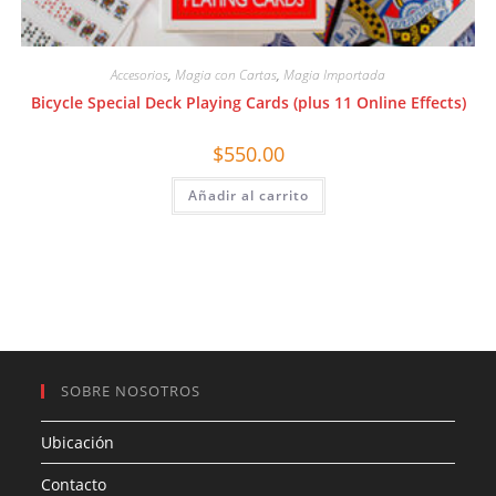
Accesorios
,
Magia con Cartas
,
Magia Importada
Bicycle Special Deck Playing Cards (plus 11 Online Effects)
$
550.00
Añadir al carrito
SOBRE NOSOTROS
Ubicación
Contacto