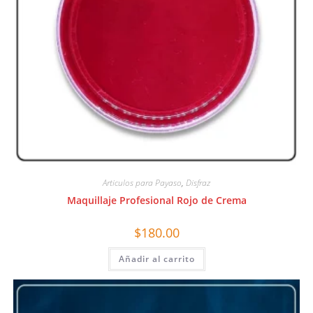
Articulos para Payaso
,
Disfraz
Maquillaje Profesional Rojo de Crema
$
180.00
Añadir al carrito