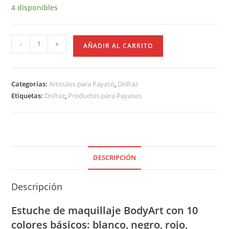
4 disponibles
Kit
-
+
AÑADIR AL CARRITO
10
Colores
BobyArt
Categorías:
Articulos para Payaso
,
Disfraz
Crema
Etiquetas:
Disfraz
,
Productos para Payasos
cantidad
DESCRIPCIÓN
Descripción
Estuche de maquillaje BodyArt con 10
colores básicos: blanco, negro, rojo,