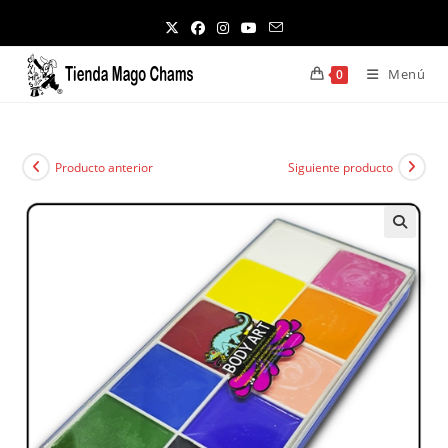
Ir
al
contenido
Menú
0
Producto anterior
Siguiente producto