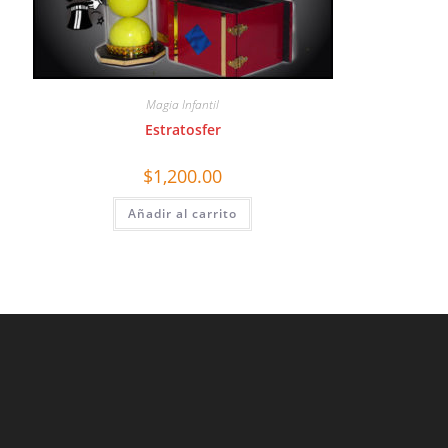
Magia Infantil
Estratosfer
$
1,200.00
Añadir al carrito