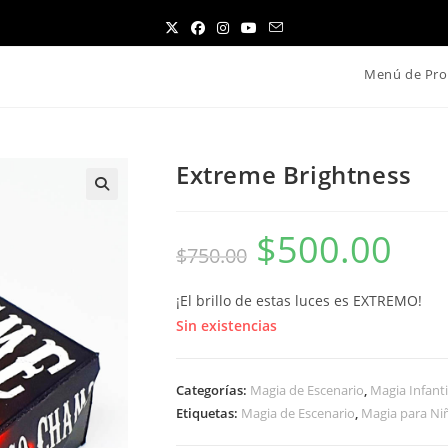
Menú de Pro
Extreme Brightness
$
500.00
El
El
$
750.00
precio
precio
original
actual
era:
es:
$750.00.
$500.00.
¡El brillo de estas luces es EXTREMO!
Sin existencias
Categorías:
Magia de Escenario
,
Magia Infanti
Etiquetas:
Magia de Escenario
,
Magia para Ni