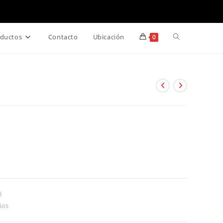
Alternar
ductos
Contacto
Ubicación
0
búsqueda
de
la
web
l
ños