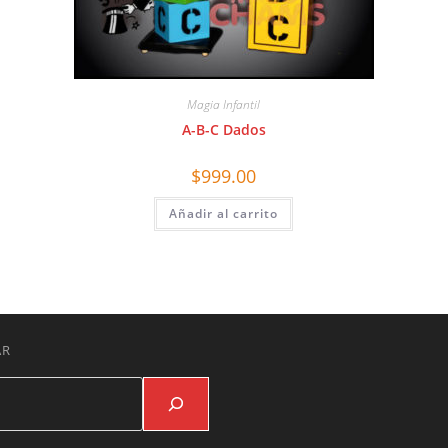
Magia Infantil
A-B-C Dados
$
999.00
Añadir al carrito
AR
Buscar