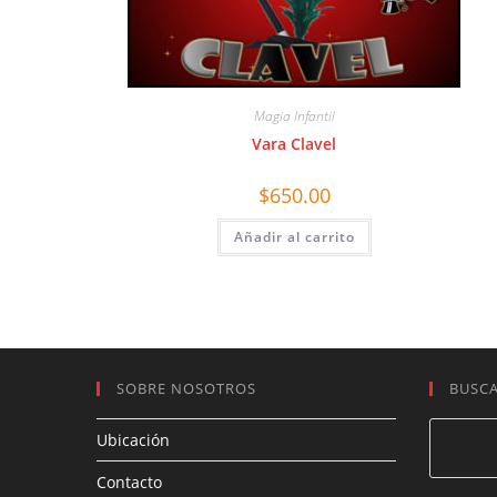
Magia Infantil
Vara Clavel
$
650.00
Añadir al carrito
SOBRE NOSOTROS
BUSC
Ubicación
Contacto