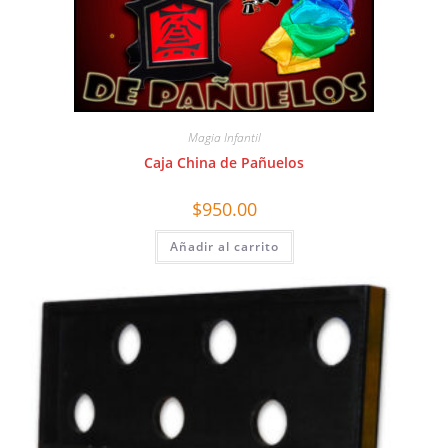
Magia Infantil
Caja China de Pañuelos
$
950.00
Añadir al carrito