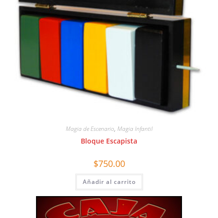
Magia de Escenario
,
Magia Infantil
Bloque Escapista
$
750.00
Añadir al carrito