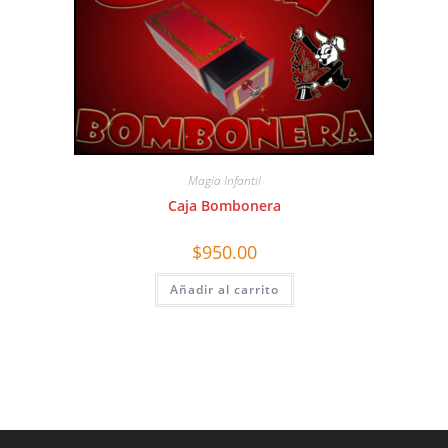
Magia Infantil
Caja Bombonera
$
950.00
Añadir al carrito