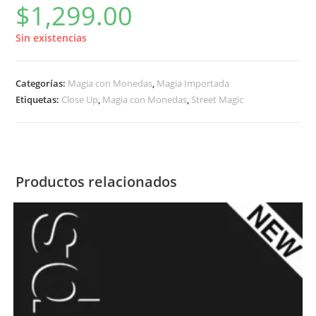
$
1,299.00
Sin existencias
Categorías:
Magia con Monedas
,
Magia Importada
Etiquetas:
Close Up
,
Magia con Monedas
,
Street Magic
Productos relacionados