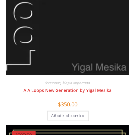
Accesorios
,
Magia Importada
A A Loops New Generation by Yigal Mesika
$
350.00
Añadir al carrito
AGOTADO