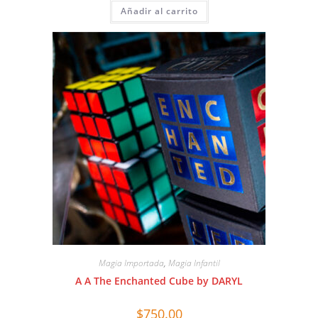
Añadir al carrito
Magia Importada
,
Magia Infantil
A A The Enchanted Cube by DARYL
$
750.00