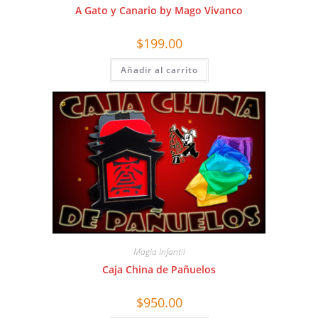
A Gato y Canario by Mago Vivanco
$
199.00
Añadir al carrito
Magia Infantil
Caja China de Pañuelos
$
950.00