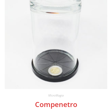
MicroMagia
Compenetro