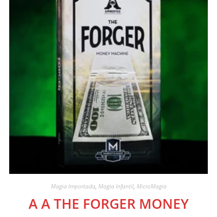
Magia Importada
,
Magia Infantil
,
MicroMagia
A A THE FORGER MONEY