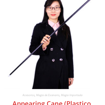
Accesorios
,
Magia de Escenario
,
Magia Importada
Appearing Cane (Plastico,