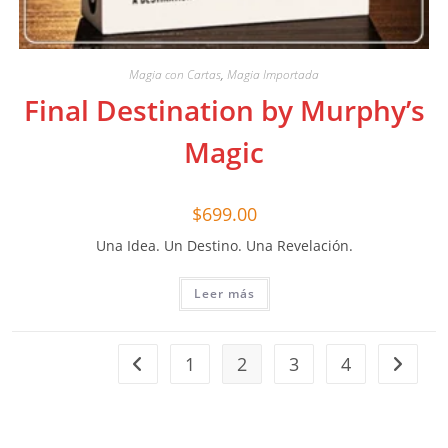
Magia con Cartas
,
Magia Importada
Final Destination by Murphy’s
Magic
$
699.00
Una Idea. Un Destino. Una Revelación.
Leer más
1
2
3
4