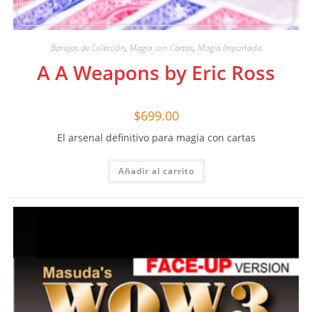
Barajas de Colección
,
Magia con Cartas
,
Magia Importada
A A Weapons by Eric Ross
$
699.00
El arsenal definitivo para magia con cartas
Añadir al carrito