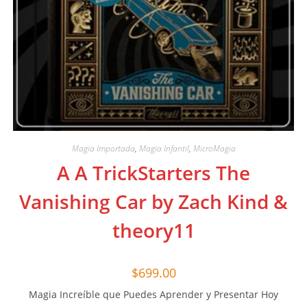
Magia Importada
,
Magia Infantil
,
MicroMagia
A A TrickStarters The
Vanishing Car by Zach Kind &
theory11
$
699.00
Magia Increíble que Puedes Aprender y Presentar Hoy